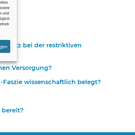
?
okies
 sowie
en und
öglich.
etrieb
rum?
Ansatz bei der restriktiven
igen
amen Versorgung?
-Faszie wissenschaftlich belegt?
bereit?