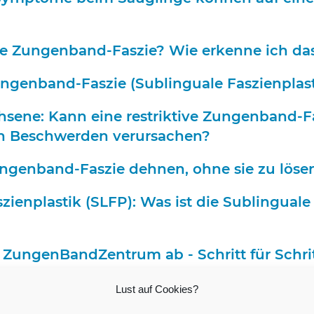
ive Zungenband-Faszie? Wie erkenne ich da
ngenband-Faszie (Sublinguale Faszienplastik
hsene: Kann eine restriktive Zungenband-Fa
n Beschwerden verursachen?
ungenband-Faszie dehnen, ohne sie zu löse
ienplastik (SLFP): Was ist die Sublinguale
 ZungenBandZentrum ab - Schritt für Schri
agement (AWM) nach der Sublingualen Fas
Lust auf Cookies?