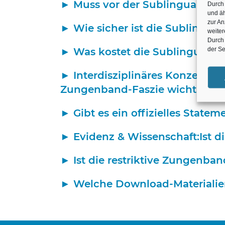
Muss vor der Sublingualen F
Durch 
und äh
zur An
Wie sicher ist die Sublingual
weiter
Durch 
der Se
Was kostet die Sublinguale
Interdisziplinäres Konzept & 
Zungenband-Faszie wichtig?
Gibt es ein offizielles Sta
Evidenz & Wissenschaft:Ist d
Ist die restriktive Zungenban
Welche Download-Materialien