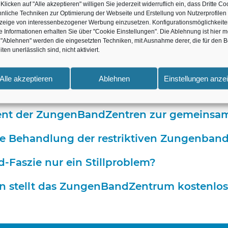
aszienplastik eine Vorbehandlung erfolgen
Klicken auf "Alle akzeptieren" willigen Sie jederzeit widerruflich ein, dass Dritte Co
nliche Techniken zur Optimierung der Webseite und Erstellung von Nutzerprofilen
zeige von interessenbezogener Werbung einzusetzen. Konfigurationsmöglichkeit
e Faszienplastik (SLFP)?
e Informationen erhalten Sie über "Cookie Einstellungen". Die Ablehnung ist hier m
"Ablehnen" werden die eingesetzten Techniken, mit Ausnahme derer, die für den B
iten unerlässlich sind, nicht aktiviert.
 Faszienplastik (SLFP) im ZungenBandZent
Fachkräfte: Warum ist ein interdisziplinärer 
Alle akzeptieren
Ablehnen
Einstellungen anze
tement der ZungenBandZentren zur gemeins
ie Behandlung der restriktiven Zungenband
d-Faszie nur ein Stillproblem?
 stellt das ZungenBandZentrum kostenlos 