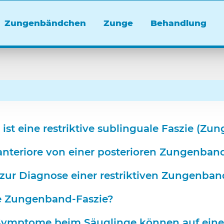
Zungenbändchen
Zunge
Behandlung
st eine restriktive sublinguale Faszie (Zu
anteriore von einer posterioren Zungenban
ur Diagnose einer restriktiven Zungenband
ive Zungenband-Faszie?
 Symptome beim Säuglinge können auf eine