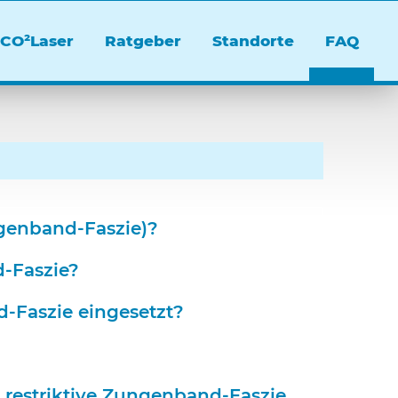
CO²Laser
Ratgeber
Standorte
FAQ
ngenband-Faszie)?
d-Faszie?
-Faszie eingesetzt?
 restriktive Zungenband-Faszie