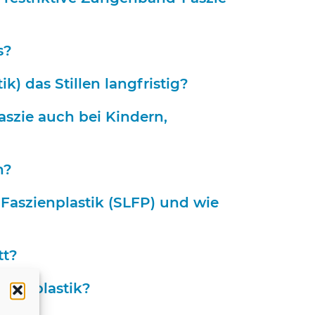
s?
) das Stillen langfristig?
szie auch bei Kindern,
n?
 Faszienplastik (SLFP) und wie
tt?
zienplastik?